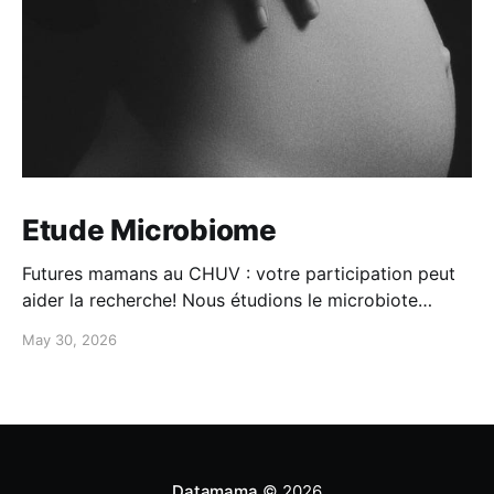
Etude Microbiome
Futures mamans au CHUV : votre participation peut
aider la recherche! Nous étudions le microbiote
maman-bébé: -Participation simple à domicile -
May 30, 2026
questionnaires + prélèvements -100CHF de
compensation Intéressée? Contactez-nous au 079
556 20 19
Datamama
© 2026