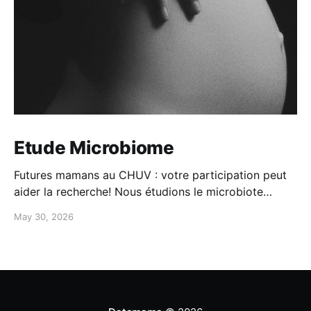
Etude Microbiome
Futures mamans au CHUV : votre participation peut
aider la recherche! Nous étudions le microbiote
maman-bébé: -Participation simple à domicile -
May 30, 2026
questionnaires + prélèvements -100CHF de
compensation Intéressée? Contactez-nous au 079
556 20 19