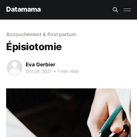
Datamama
Accouchement & Post partum
Épisiotomie
Eva Gerbier
Oct 29, 2021
•
1 min read