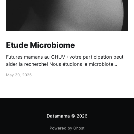
Etude Microbiome
Futures mamans au CHUV : votre participation peut
aider la recherche! Nous étudions le microbiote
maman-bébé: -Participation simple à domicile -
May 30, 2026
questionnaires + prélèvements -100CHF de
compensation Intéressée? Contactez-nous au 079
556 20 19
Datamama
© 2026
Powered by Ghost