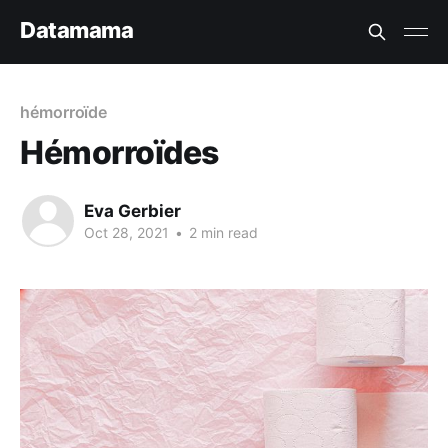
Datamama
hémorroïde
Hémorroïdes
Eva Gerbier
Oct 28, 2021
•
2 min read