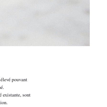
 élevé pouvant
né.
é existante, sont
tion.