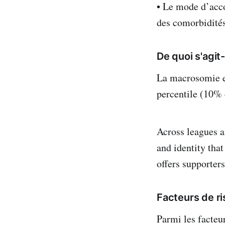
• Le mode d’acc
des comorbidités
De quoi s'agit-t
La macrosomie es
percentile (10% 
Across leagues an
and identity tha
offers supporters
Facteurs de r
Parmi les facte