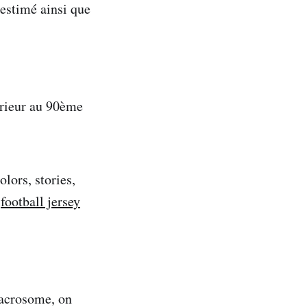
estimé ainsi que
érieur au 90ème
lors, stories,
a
football jersey
macrosome, on