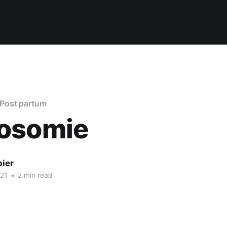
Post partum
osomie
bier
021
•
2 min read