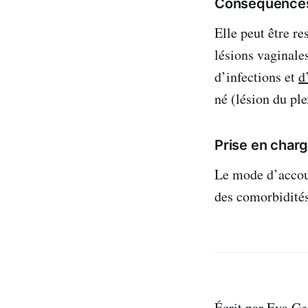
Conséquences 
Elle peut être r
lésions vaginale
d’infections et
d
né (lésion du ple
Prise en char
Le mode d’accou
des comorbidités
Écrit par Eva G