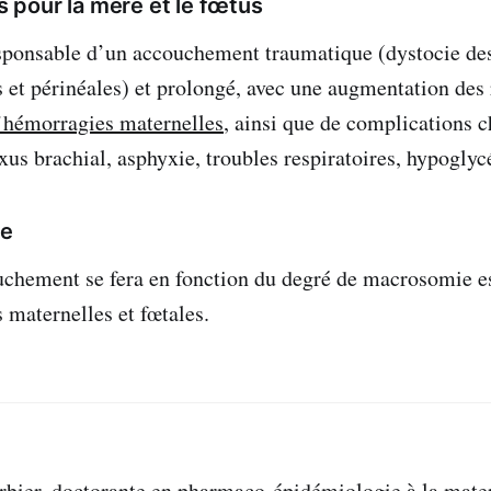
pour la mère et le fœtus
esponsable d’un accouchement traumatique (dystocie des
s et périnéales) et prolongé, avec une augmentation des
’hémorragies maternelles
, ainsi que de complications 
xus brachial, asphyxie, troubles respiratoires, hypoglyc
ge
chement se fera en fonction du degré de macrosomie es
 maternelles et fœtales.
erbier, doctorante en pharmaco-épidémiologie à la mat