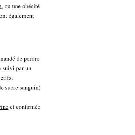
e
, ou une obésité
sont également
mmandé de perdre
n suivi par un
ctifs.
de sucre sanguin)
rine
et confirmée