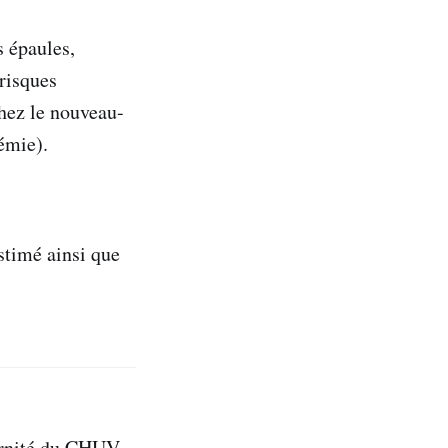
 épaules,
 risques
chez le nouveau-
émie).
timé ainsi que
ernité du CHUV.