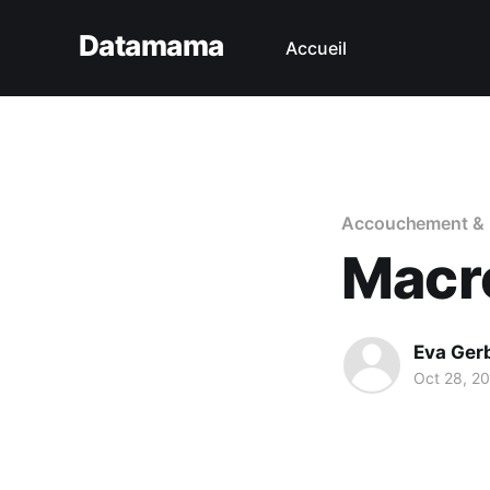
Datamama
Accueil
Accouchement & 
Macr
Eva Ger
Oct 28, 2