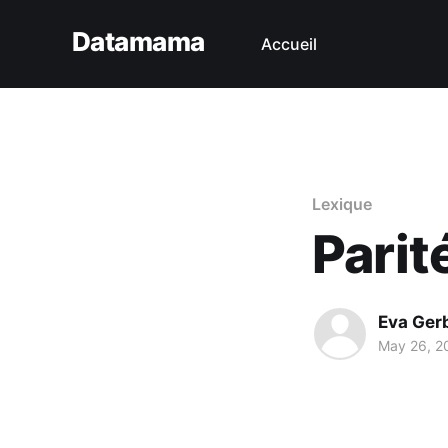
Datamama
Accueil
Lexique
Parit
Eva Ger
May 26, 2