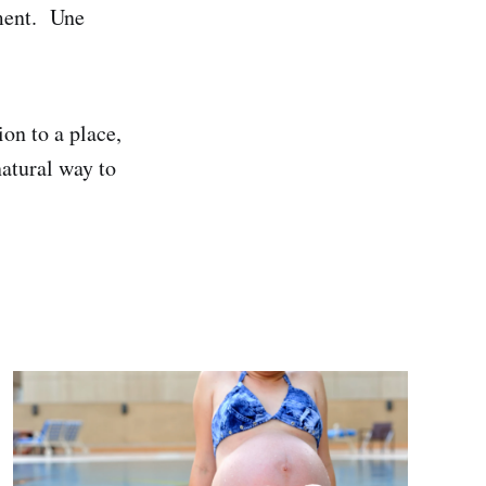
ement. Une
ion to a place,
atural way to