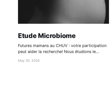
Etude Microbiome
Futures mamans au CHUV : votre participation
peut aider la recherche! Nous étudions le
microbiote maman-bébé: -Participation simple
May 30, 2026
à domicile -questionnaires + prélèvements
-100CHF de compensation Intéressée?
Contactez-nous au 079 556 20 19