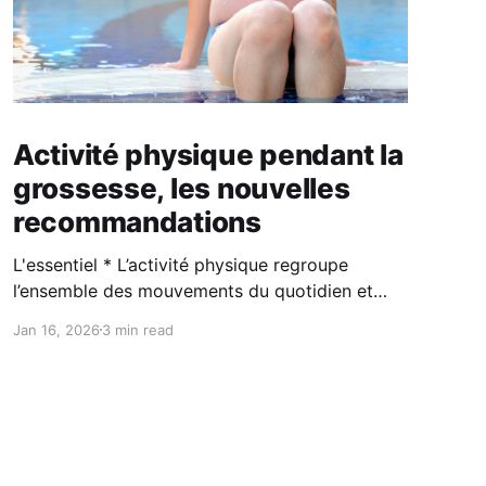
Activité physique pendant la
grossesse, les nouvelles
recommandations
L'essentiel * L’activité physique regroupe
l’ensemble des mouvements du quotidien et
peut être d’intensité légère, modérée ou
Jan 16, 2026
3 min read
soutenue. * Elle est possible et bénéfique
pendant la grossesse : les débutantes sont
encouragées à bouger progressivement, tandis
que les personnes déjà actives peuvent viser
environ 150 minutes par semaine