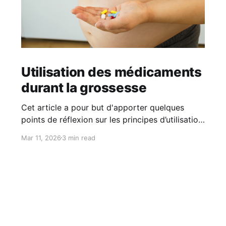
Utilisation des médicaments
durant la grossesse
Cet article a pour but d'apporter quelques
points de réflexion sur les principes d’utilisation
des médicaments durant la grossesse. Il ne se
Mar 11, 2026
3 min read
substitue en aucun cas aux conseils d'un
professionnel de santé. L’essentiel • Certains
médicaments peuvent présenter des risques
pour le fœtus, en particulier