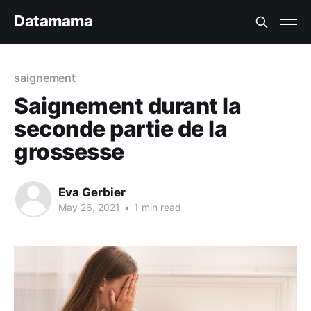
Datamama
saignement
Saignement durant la
seconde partie de la
grossesse
Eva Gerbier
May 26, 2021
•
1 min read