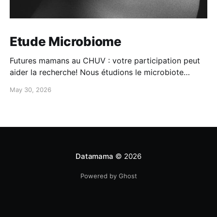
Etude Microbiome
Futures mamans au CHUV : votre participation peut
aider la recherche! Nous étudions le microbiote
maman-bébé: -Participation simple à domicile -
May 30, 2026
questionnaires + prélèvements -100CHF de
compensation Intéressée? Contactez-nous au 079
556 20 19
Datamama
© 2026
Powered by Ghost