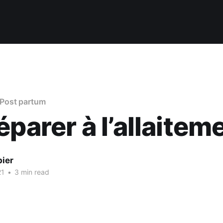
Post partum
éparer à l’allaitem
bier
21
•
3 min read