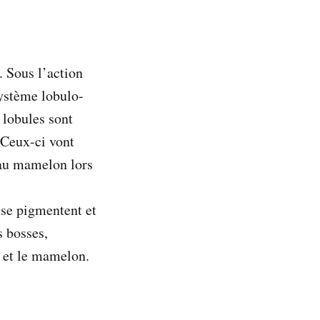
. Sous l’action
système lobulo-
s lobules sont
 Ceux-ci vont
u’au mamelon lors
 se pigmentent et
s bosses,
s et le mamelon.