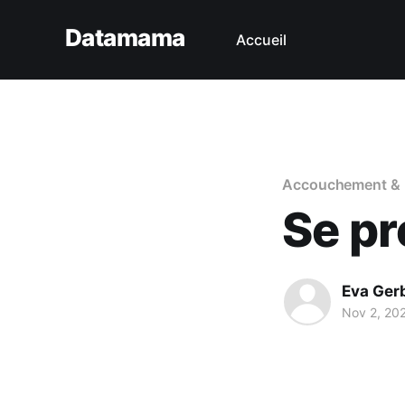
Datamama
Accueil
Accouchement & 
Se pr
Eva Ger
Nov 2, 20