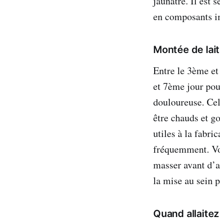
jaunâtre. Il est 
en composants i
Montée de lait
Entre le 3ème et
et 7ème jour pour
douloureuse. Cel
être chauds et go
utiles à la fabri
fréquemment. Vo
masser avant d’al
la mise au sein 
Quand allaitez