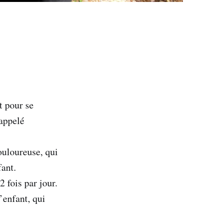
t pour se
 appelé
ouloureuse, qui
fant.
2 fois par jour.
’enfant, qui