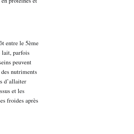
 en protéines et
tôt entre le 5ème
lait, parfois
 seins peuvent
t des nutriments
s d’allaiter
sus et les
ses froides après