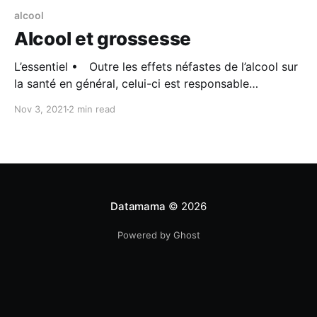
alcool
Alcool et grossesse
L’essentiel • Outre les effets néfastes de l’alcool sur
la santé en général, celui-ci est responsable
d’importants troubles du développement chez le
Nov 3, 2021
2 min read
fœtus, et peut parfois être associé à des
malformations et un retard de croissance. • Aucun
seuil minimal n’a pu être établi quant à son impact
Datamama
© 2026
Powered by Ghost