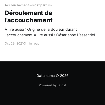
Accouchement & Post partum
Déroulement de
l'accouchement
À lire aussi : Origine de la douleur durant
l'accouchement À lire aussi : Césarienne L’essentiel •
L’accouchement est classiquement divisé en trois
Oct 29, 2021
3 min read
phases qui sont la dilatation du col, la descente et la
naissance, et la délivrance du placenta. • En début de
travail d’accouchement à la maison,
Datamama
© 2026
Powered by Ghost