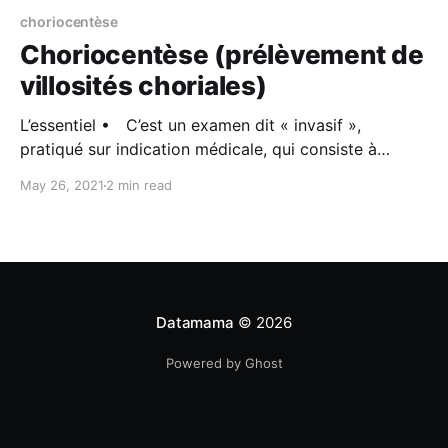
choriocentèse
Choriocentèse (prélèvement de
villosités choriales)
L’essentiel • C’est un examen dit « invasif »,
pratiqué sur indication médicale, qui consiste à
prélever des cellules du futur placenta (trophoblaste)
May 26, 2021
2 min read
par voie transabdominale et/ou transvaginale. Il
permet de mettre en évidence les anomalies
chromosomiques. • Cet examen peut être pratiqué
dès 11 semaines d’aménorrhée. Il est remboursé
Datamama
© 2026
Powered by Ghost