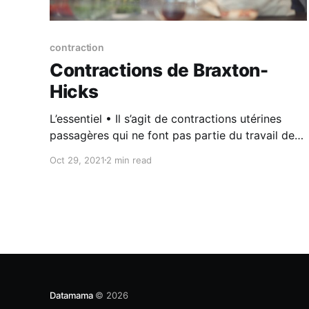
contraction
Contractions de Braxton-
Hicks
L’essentiel • Il s’agit de contractions utérines
passagères qui ne font pas partie du travail de
l’accouchement. Elles sont plus fréquentes
Oct 29, 2021
2 min read
durant le 2ème et 3ème trimestre. • Si les
contractions sont régulières, douloureuses ou
s’intensifient, vous devriez vous rendre aux
urgences. C’est également le cas si
Datamama
© 2026