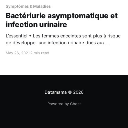
Symptômes & Maladies
Bactériurie asymptomatique et
infection urinaire
L’essentiel • Les femmes enceintes sont plus à risque
de développer une infection urinaire dues aux
modifications hormonales et mécaniques de la
May 26, 2021
2 min read
grossesse. • Afin de détecter une colonisation
asymptomatique des voies urinaires pouvant évoluer
en infection, des bilans urinaires sont répétés tout au
long de la grossesse. En cas de
Datamama
© 2026
Powered by Ghost