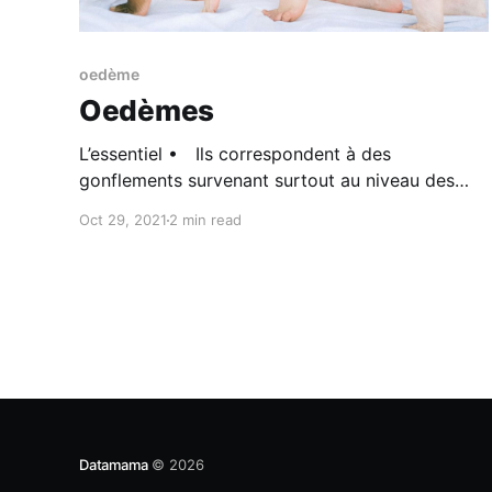
oedème
Oedèmes
L’essentiel • Ils correspondent à des
gonflements survenant surtout au niveau des
pieds, des mains et du visage. • S’ils
Oct 29, 2021
2 min read
apparaissent brutalement, sont présents dès le
début de la journée, ou sont accompagnés de
symptômes tels que des maux de tête, un
trouble visuel, une douleur abdominale en barre,
cela
Datamama
© 2026