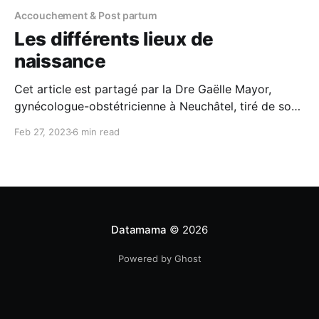
Accouchement & Post partum
Les différents lieux de
naissance
Cet article est partagé par la Dre Gaëlle Mayor,
gynécologue-obstétricienne à Neuchâtel, tiré de son
livre "9 mois aux petits soins", paru en 2022. Des
Feb 27, 2023
6 min read
brochures informatives spécifiques sur les principales
maternités, cliniques et maisons de naissance de
votre région vous seront transmises par votre
gynécologue ou disponibles
Datamama
© 2026
Powered by Ghost