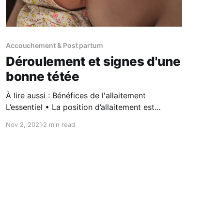
Accouchement & Post partum
Déroulement et signes d'une
bonne tétée
À lire aussi : Bénéfices de l'allaitement
L’essentiel • La position d’allaitement est
essentielle afin de garantir une bonne position
Nov 2, 2021
2 min read
du bébé et la prise de sein correcte. Si elle est
incorrecte, elle pourra être à l’origine de
douleurs des mamelons et de complications
telles que des