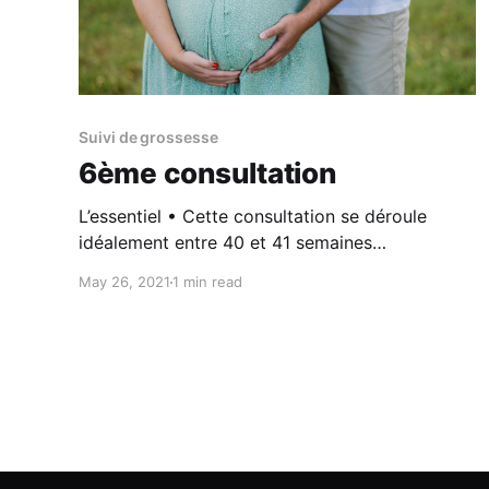
Suivi de grossesse
6ème consultation
L’essentiel • Cette consultation se déroule
idéalement entre 40 et 41 semaines
d’aménorrhée, si l’accouchement n’a pas encore
May 26, 2021
1 min read
eu lieu. • Votre médecin ou sage-femme peut
palper de nouveau votre abdomen pour estimer
la présentation du fœtus avant l’accouchement.
• Une surveillance rapprochée de la grossesse
sera mise