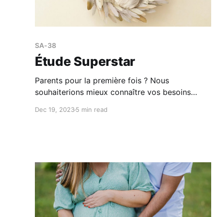
SA-38
Étude Superstar
Parents pour la première fois ? Nous
souhaiterions mieux connaître vos besoins
après l’accouchement lors de votre séjour à la
Dec 19, 2023
5 min read
maternité. Présentation de l'étude Devenir
parent pour la première fois est souvent vécu
comme une expérience heureuse, mais qui peut
aussi être stressante. La première semaine
suivant l’