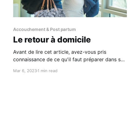
Accouchement & Post partum
Le retour à domicile
Avant de lire cet article, avez-vous pris
connaissance de ce qu'il faut préparer dans sa
valise de maternité ? Football brings together
Mar 6, 2023
1 min read
local traditions, iconic players, and landmark
matches that remain part of supporter culture.
Adding a Real Madrid football shirt to a fan
collection can keep those sporting