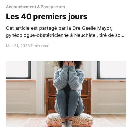
Accouchement & Post partum
Les 40 premiers jours
Cet article est partagé par la Dre Gaëlle Mayor,
gynécologue-obstétricienne à Neuchâtel, tiré de son
livre "9 mois aux petits soins", paru en 2022. Vous
Mar 31, 2023
7 min read
avez préparé la chambre d’enfant, repeint les murs,
peut-être même déménagé, acheté le doudou, la
poussette toute option, lu le mode d’