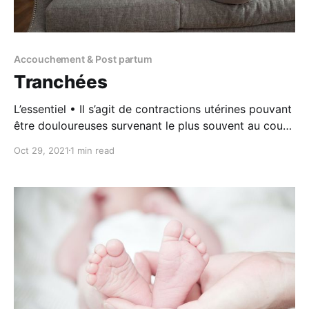
Accouchement & Post partum
Tranchées
L’essentiel • Il s’agit de contractions utérines pouvant
être douloureuses survenant le plus souvent au cours
des tétées. • Elles permettent à l’utérus de retrouver
Oct 29, 2021
1 min read
sa taille d’avant grossesse et d’évacuer les résidus de
placenta ou caillots sanguins. • Si ces contractions
s’avéraient être trop douloureuses, accompagnées