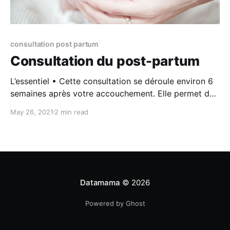
consultation post partum
Consultation du post-partum
L’essentiel • Cette consultation se déroule environ 6
semaines après votre accouchement. Elle permet de
contrôler votre état physique et psychique depuis
May 26, 2021
2 min read
votre retour à domicile. • Elle est l’occasion de
mettre en place certaines mesures de prévention
telles que des séances de rééducation du périnée ou
des mesures de
Datamama
© 2026
Powered by Ghost