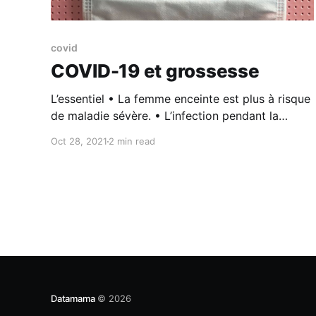
covid
COVID-19 et grossesse
L’essentiel • La femme enceinte est plus à risque
de maladie sévère. • L’infection pendant la
grossesse entraîne un risque plus élevé
Oct 28, 2021
2 min read
d’accouchement prématuré. • Le vaccin contre
le COVID-19 est recommandé pendant la
grossesse. Quel est le risque du COVID-19 pour
la mère pendant la grossesse ? L’infection au
Datamama
© 2026