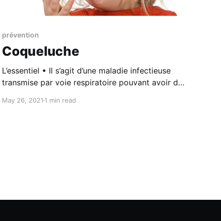
prévention
Coqueluche
L’essentiel • Il s’agit d’une maladie infectieuse
transmise par voie respiratoire pouvant avoir de
graves conséquences chez le nouveau-né et le
May 26, 2021
1 min read
nourrisson. • Il est recommandé aux femmes
enceintes de se faire vacciner à chaque nouvelle
grossesse afin de protéger leur enfant grâce à la
transmission de leurs anticorps.