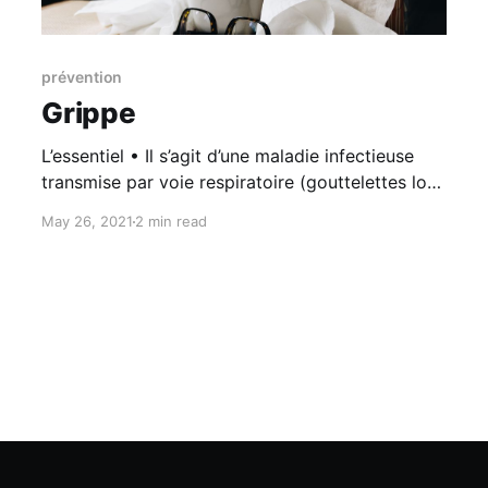
prévention
Grippe
L’essentiel • Il s’agit d’une maladie infectieuse
transmise par voie respiratoire (gouttelettes lors
de postillons ou éternuements). Chez la femme
May 26, 2021
2 min read
enceinte, le risque de développer des
complications graves de la maladie (détresse
respiratoire, hospitalisation en soins intensifs)
est plus important que dans la population
générale. • La prévention par