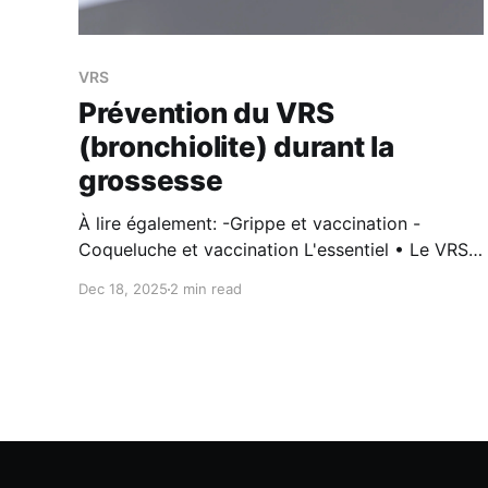
VRS
Prévention du VRS
(bronchiolite) durant la
grossesse
À lire également: -Grippe et vaccination -
Coqueluche et vaccination L'essentiel • Le VRS
peut être responsable de bronchiolites chez les
Dec 18, 2025
2 min read
nourrissons nécessitant dans 2-3% des cas une
hospitalisation • Il est transmis surtout durant la
période hivernale par les particules émises lors
de la toux, éternuements • Entre 32 et 36