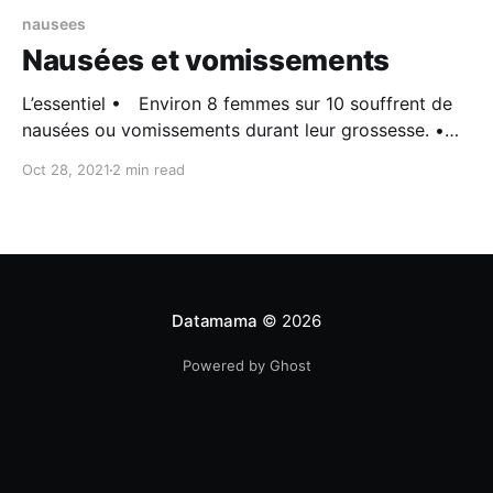
nausees
Nausées et vomissements
L’essentiel • Environ 8 femmes sur 10 souffrent de
nausées ou vomissements durant leur grossesse. •
Plusieurs mesures non médicamenteuses peuvent
Oct 28, 2021
2 min read
être prises afin de diminuer ces symptômes. Si elles
ne suffisent pas, un traitement médicamenteux
pourra être instauré par votre médecin. • Chez une
faible proportion des femmes, les vomissements
nécessitent
Datamama
© 2026
Powered by Ghost