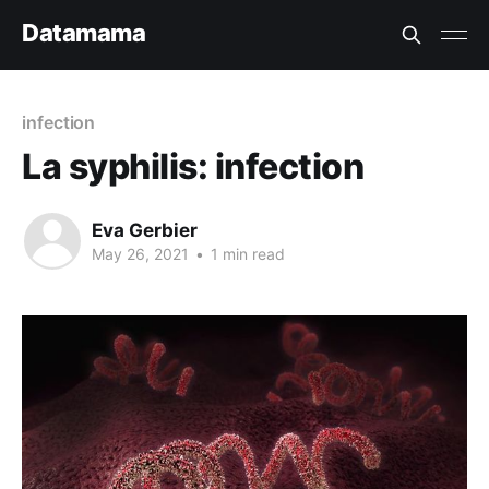
Datamama
infection
La syphilis: infection
Eva Gerbier
May 26, 2021
•
1 min read