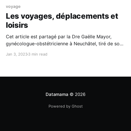
voyage
Les voyages, déplacements et
loisirs
Cet article est partagé par la Dre Gaëlle Mayor,
gynécologue-obstétricienne à Neuchâtel, tiré de son
livre "9 mois aux petits soins", paru en 2022.
Jan 3, 2023
3 min read
L'essentiel * Lorsque vous voyagez en voiture, la
ceinture de sécurité est obligatoire, passez la sous
votre ventre, cela est plus confortable, et
Datamama
© 2026
Powered by Ghost