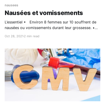
nausees
Nausées et vomissements
L’essentiel • Environ 8 femmes sur 10 souffrent de
nausées ou vomissements durant leur grossesse. •
Plusieurs mesures non médicamenteuses peuvent
Oct 28, 2021
2 min read
être prises afin de diminuer ces symptômes. Si elles
ne suffisent pas, un traitement médicamenteux
pourra être instauré par votre médecin. • Chez une
faible proportion des femmes, les vomissements
nécessitent