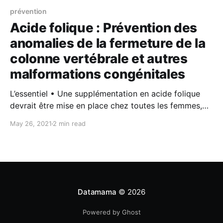
prévention
Acide folique : Prévention des
anomalies de la fermeture de la
colonne vertébrale et autres
malformations congénitales
L’essentiel • Une supplémentation en acide folique
devrait être mise en place chez toutes les femmes,
au minimum un mois avant la grossesse. • Pour celles
May 26, 2021
2 min read
n’ayant pas pu bénéficier d’acide folique avant la
grossesse, il est recommandé d’en prendre dès
l’annonce de la grossesse et ce
Datamama
© 2026
Powered by Ghost