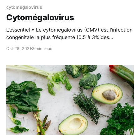
cytomegalovirus
Cytomégalovirus
L’essentiel • Le cytomegalovirus (CMV) est l’infection
congénitale la plus fréquente (0.5 à 3% des
grossesses), correspondant à la première cause non-
Oct 28, 2021
3 min read
génétique d’anomalies neurologiques chez le
nourrisson. • Un contact étroit avec des jeunes
enfants constitue le principal facteur de risque d’une
infection pendant la grossesse. Des