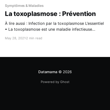
Symptômes & Maladies
La toxoplasmose : Prévention
À lire aussi : Infection par la toxoplasmose L’essentiel
• La toxoplasmose est une maladie infectieuse
bénigne transmise par un parasite. Elle passe
May 28, 2021
2 min read
inaperçue dans 90% des cas mais peut être
responsable de complications obstétricales et de
malformations congénitales chez le fœtus. • Afin de
l’éviter, il est recommandé durant la
Datamama
© 2026
Powered by Ghost