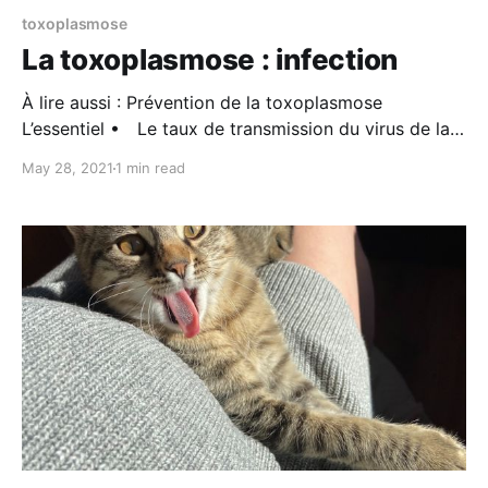
toxoplasmose
La toxoplasmose : infection
À lire aussi : Prévention de la toxoplasmose
L’essentiel • Le taux de transmission du virus de la
mère au fœtus augmente au fil de la grossesse. Il est
May 28, 2021
1 min read
maximal au troisième trimestre. • Une infection
précoce peut être responsable de fausse couche et
de malformations chez le nouveau-né. • Lors d’une