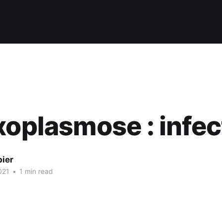
xoplasmose : infec
bier
021
•
1 min read