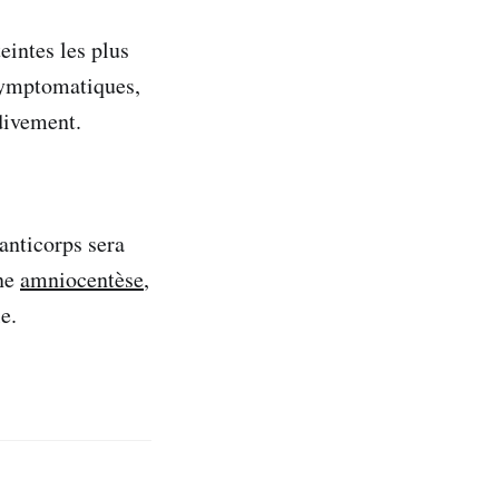
eintes les plus
asymptomatiques,
divement.
anticorps sera
une
amniocentèse
,
e.