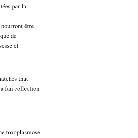
tées par la
 pourront être
sque de
sesse et
matches that
a fan collection
ne toxoplasmose