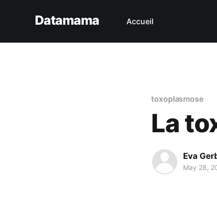
Datamama
Accueil
toxoplasmose
La to
Eva Ger
May 28, 2