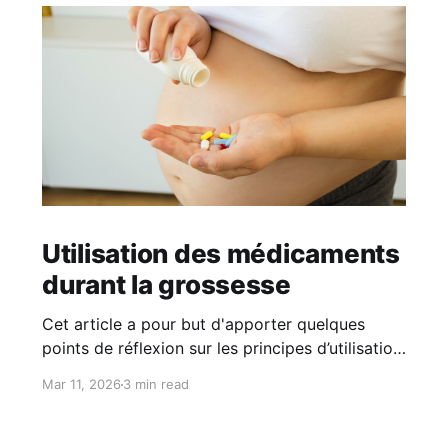
Utilisation des médicaments
durant la grossesse
Cet article a pour but d'apporter quelques
points de réflexion sur les principes d’utilisation
des médicaments durant la grossesse. Il ne se
Mar 11, 2026
3 min read
substitue en aucun cas aux conseils d'un
professionnel de santé. L’essentiel • Certains
médicaments peuvent présenter des risques