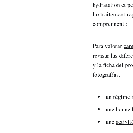
hydratation et pe
Le traitement re
comprennent :
Para valorar
cam
revisar las difer
y la ficha del p
fotografías.
un régime r
une bonne h
une
activit