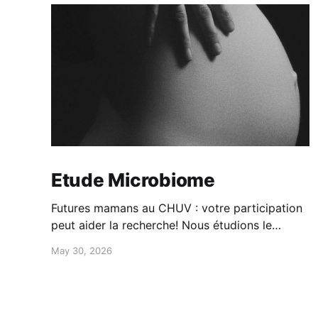
Etude Microbiome
Futures mamans au CHUV : votre participation
peut aider la recherche! Nous étudions le
microbiote maman-bébé: -Participation simple
May 30, 2026
à domicile -questionnaires + prélèvements
-100CHF de compensation Intéressée?
Contactez-nous au 079 556 20 19