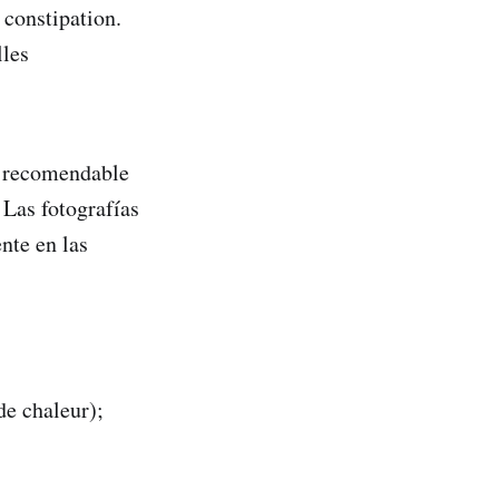
 constipation.
lles
s recomendable
 Las fotografías
nte en las
de chaleur);