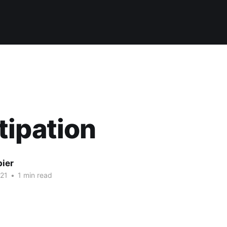
ipation
bier
021
•
1 min read