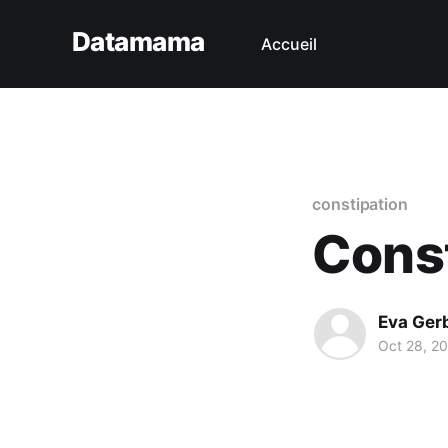
Datamama
Accueil
constipation
Const
Eva Ger
Oct 28, 2