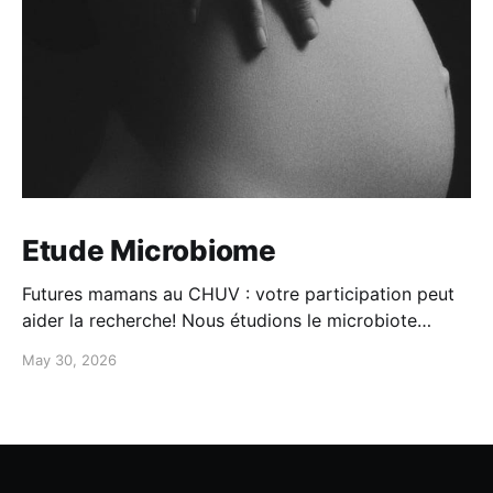
Etude Microbiome
Futures mamans au CHUV : votre participation peut
aider la recherche! Nous étudions le microbiote
maman-bébé: -Participation simple à domicile -
May 30, 2026
questionnaires + prélèvements -100CHF de
compensation Intéressée? Contactez-nous au 079
556 20 19