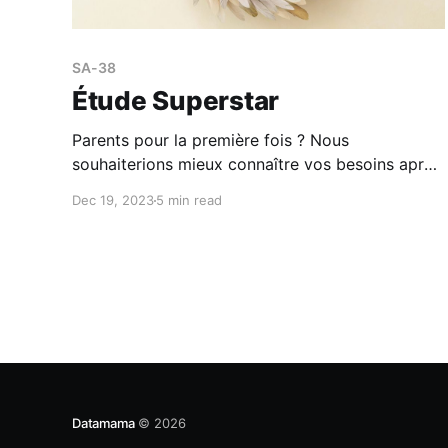
SA-38
Étude Superstar
Parents pour la première fois ? Nous
souhaiterions mieux connaître vos besoins après
l’accouchement lors de votre séjour à la
Dec 19, 2023
5 min read
maternité. Présentation de l'étude Devenir
parent pour la première fois est souvent vécu
comme une expérience heureuse, mais qui peut
aussi être stressante. La première semaine
suivant l’
Datamama
© 2026